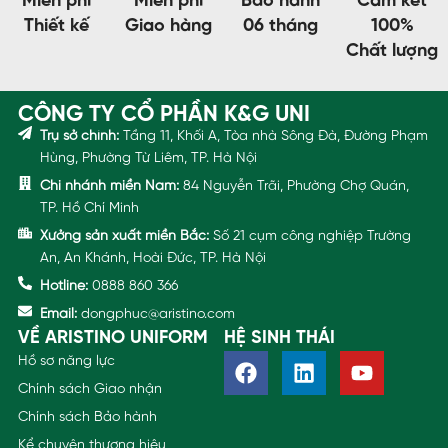
Miễn phí
Miễn phí
Bảo hành
Cam kết
Thiết kế
Giao hàng
06 tháng
100%
Chất lượng
CÔNG TY CỔ PHẦN K&G UNI
Trụ sở chính:
Tầng 11, Khối A, Tòa nhà Sông Đà, Đường Phạm
Hùng, Phường Từ Liêm, TP. Hà Nội
Chi nhánh miền Nam:
84 Nguyễn Trãi, Phường Chợ Quán,
TP. Hồ Chí Minh
Xưởng sản xuất miền Bắc:
Số 21 cụm công nghiệp Trường
An, An Khánh, Hoài Đức, TP. Hà Nội
Hotline:
0888 860 366
Email:
dongphuc@aristino.com
VỀ ARISTINO UNIFORM
HỆ SINH THÁI
Hồ sơ năng lực
Chính sách Giao nhận
Chính sách Bảo hành
Kể chuyện thương hiệu