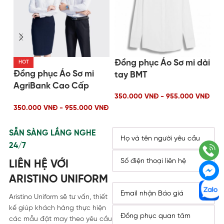
Đồng phục Áo Sơ mi dài
Đồ
HOT
Đồng phục Áo Sơ mi
tay BMT
ta
AgriBank Cao Cấp
350.000 VNĐ - 955.000 VNĐ
35
2025
350.000 VNĐ - 955.000 VNĐ
SẴN SÀNG LẮNG NGHE
24/7
LIÊN HỆ VỚI
ARISTINO UNIFORM
Aristino Uniform sẽ tư vấn, thiết
kế giúp khách hàng thực hiện
các mẫu đặt may theo yêu cầu