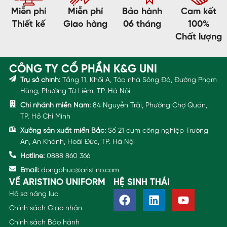
Miễn phí
Miễn phí
Bảo hành
Cam kết
Thiết kế
Giao hàng
06 tháng
100%
Chất lượng
CÔNG TY CỔ PHẦN K&G UNI
Trụ sở chính:
Tầng 11, Khối A, Tòa nhà Sông Đà, Đường Phạm
Hùng, Phường Từ Liêm, TP. Hà Nội
Chi nhánh miền Nam:
84 Nguyễn Trãi, Phường Chợ Quán,
TP. Hồ Chí Minh
Xưởng sản xuất miền Bắc:
Số 21 cụm công nghiệp Trường
An, An Khánh, Hoài Đức, TP. Hà Nội
Hotline:
0888 860 366
Email:
dongphuc@aristino.com
VỀ ARISTINO UNIFORM
HỆ SINH THÁI
Hồ sơ năng lực
Chính sách Giao nhận
Chính sách Bảo hành