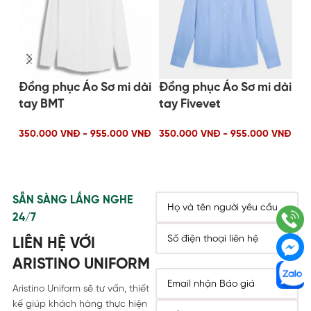
Đồng phục Áo Sơ mi dài
Đồng phục Áo Sơ mi dài
Đồ
tay BMT
tay Fivevet
t
350.000 VNĐ - 955.000 VNĐ
350.000 VNĐ - 955.000 VNĐ
35
SẴN SÀNG LẮNG NGHE
24/7
LIÊN HỆ VỚI
ARISTINO UNIFORM
Aristino Uniform sẽ tư vấn, thiết
kế giúp khách hàng thực hiện