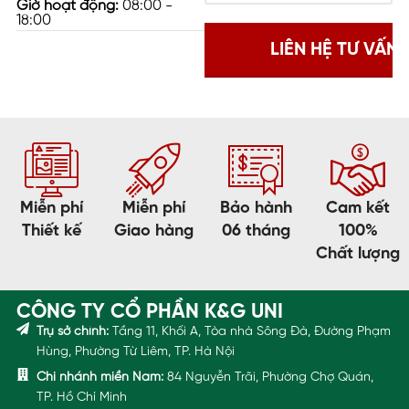
Giờ hoạt động:
08:00 -
18:00
Miễn phí
Miễn phí
Bảo hành
Cam kết
Thiết kế
Giao hàng
06 tháng
100%
Chất lượng
CÔNG TY CỔ PHẦN K&G UNI
Trụ sở chính:
Tầng 11, Khối A, Tòa nhà Sông Đà, Đường Phạm
Hùng, Phường Từ Liêm, TP. Hà Nội
Chi nhánh miền Nam:
84 Nguyễn Trãi, Phường Chợ Quán,
TP. Hồ Chí Minh