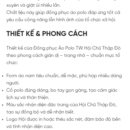
xuyên và giặt ủi nhiều lần.
Chất liệu này giúp đồng phục áo polo đáp ứng tốt cả
yêu cầu công năng lẫn hình ảnh của tổ chức xã hội.
THIẾT KẾ & PHONG CÁCH
Thiết kế của Đồng phục Áo Polo TW Hội Chữ Thập Đỏ
theo phong cách giản dị – trang nhã – chuẩn mực tổ
chức:
Form áo nam tiêu chuẩn, dễ mặc, phù hợp nhiều dáng
người.
Cổ polo đứng dáng, bo tay gọn gàng, tạo cảm giác
lịch sự và thân thiện.
Màu sắc nhận diện đặc trưng của Hội Chữ Thập Đỏ,
tạo sự đồng bộ và dễ nhận biết.
Logo Hội được in hoặc thêu sắc nét, đảm bảo độ bền
và tính nhận diện cao.