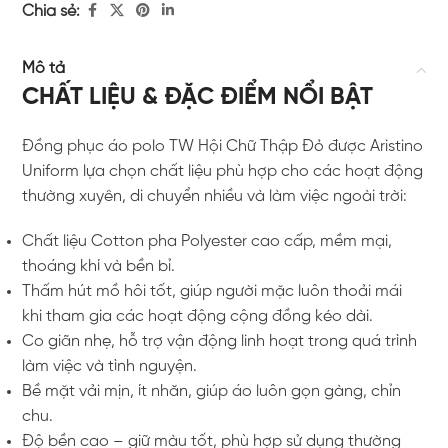
Chia sẻ:
Mô tả
CHẤT LIỆU & ĐẶC ĐIỂM NỔI BẬT
Đồng phục áo polo TW Hội Chữ Thập Đỏ được Aristino
Uniform lựa chọn chất liệu phù hợp cho các hoạt động
thường xuyên, di chuyển nhiều và làm việc ngoài trời:
Chất liệu Cotton pha Polyester cao cấp, mềm mại,
thoáng khí và bền bỉ.
Thấm hút mồ hôi tốt, giúp người mặc luôn thoải mái
khi tham gia các hoạt động cộng đồng kéo dài.
Co giãn nhẹ, hỗ trợ vận động linh hoạt trong quá trình
làm việc và tình nguyện.
Bề mặt vải mịn, ít nhăn, giúp áo luôn gọn gàng, chỉn
chu.
Độ bền cao – giữ màu tốt, phù hợp sử dụng thường