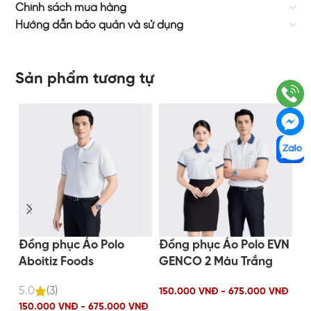
Chính sách mua hàng
Hướng dẫn bảo quản và sử dụng
Sản phẩm tương tự
Đồng phục Áo Polo
Đồng phục Áo Polo EVN
Đ
Aboitiz Foods
GENCO 2 Màu Trắng
G
5.0
(3)
5.
150.000 VNĐ - 675.000 VNĐ
150.000 VNĐ - 675.000 VNĐ
15