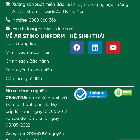
Xưởng sản xuất miền Bắc:
Số 21 cụm công nghiệp Trường
An, An Khánh, Hoài Đức, TP. Hà Nội
Hotline:
0888 860 366
Email:
dongphuc@aristino.com
VỀ ARISTINO UNIFORM
HỆ SINH THÁI
Hồ sơ năng lực
Chính sách Giao nhận
Chính sách Bảo hành
Kể chuyện thương hiệu
Cẩm nang tài liệu
Mã số doanh nghiệp
0105911105
do Sở Kế hoạch và
Đầu tư Thành phố Hà Nội
cấp lần đầu ngày 08/06/2012
và sửa đổi lần thứ 10 ngày
05/05/2022
Copyright 2026 © Bản quyền