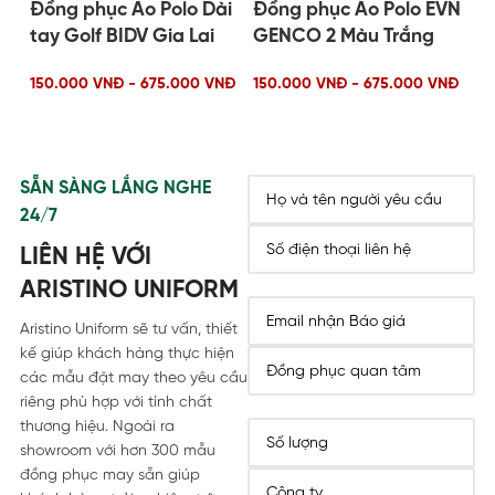
Đồng phục Áo Polo Dài
Đồng phục Áo Polo EVN
H
Đ
tay Golf BIDV Gia Lai
GENCO 2 Màu Trắng
G
150.000 VNĐ - 675.000 VNĐ
150.000 VNĐ - 675.000 VNĐ
15
SẴN SÀNG LẮNG NGHE
24/7
LIÊN HỆ VỚI
ARISTINO UNIFORM
Aristino Uniform sẽ tư vấn, thiết
kế giúp khách hàng thực hiện
các mẫu đặt may theo yêu cầu
riêng phù hợp với tính chất
thương hiệu. Ngoài ra
showroom với hơn 300 mẫu
đồng phục may sẵn giúp