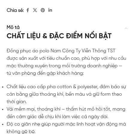
Chia sẻ:
Mô tả
CHẤT LIỆU & ĐẶC ĐIỂM NỔI BẬT
Đồng phục áo polo Nam Công Ty Viễn Thông TST
được sản xuất với tiêu chuẩn cao, phù hợp với nhu cầu
mặc thường xuyên trong môi trường doanh nghiệp —
từ văn phòng đến gặp khách hàng:
Chất liệu cao cấp pha cotton & polyester, đảm bảo sự
cân bằng giữa thoáng khí, bền màu và giữ form theo
thời gian.
Vải mềm mại, thoáng khí – thấm hút mồ hôi tốt, mang
đến cảm giác dễ chịu khi làm việc cả ngày dài.
Độ co giãn nhẹ giúp người mặc linh hoạt vận động mà
không gò bó.