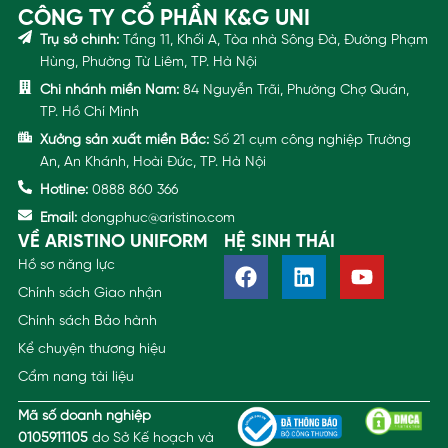
CÔNG TY CỔ PHẦN K&G UNI
Trụ sở chính:
Tầng 11, Khối A, Tòa nhà Sông Đà, Đường Phạm
Hùng, Phường Từ Liêm, TP. Hà Nội
Chi nhánh miền Nam:
84 Nguyễn Trãi, Phường Chợ Quán,
TP. Hồ Chí Minh
Xưởng sản xuất miền Bắc:
Số 21 cụm công nghiệp Trường
An, An Khánh, Hoài Đức, TP. Hà Nội
Hotline:
0888 860 366
Email:
dongphuc@aristino.com
VỀ ARISTINO UNIFORM
HỆ SINH THÁI
Hồ sơ năng lực
Chính sách Giao nhận
Chính sách Bảo hành
Kể chuyện thương hiệu
Cẩm nang tài liệu
Mã số doanh nghiệp
0105911105
do Sở Kế hoạch và