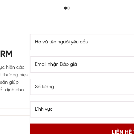
ORM
hực hiện các
t thương hiệu.
sẵn giúp
ết định cho