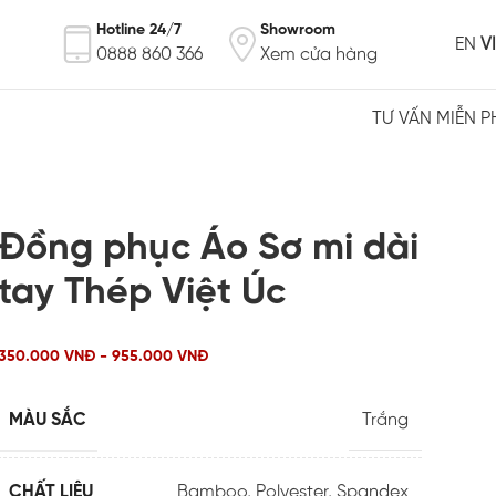
Hotline 24/7
Showroom
EN
VI
0888 860 366
Xem cửa hàng
TƯ VẤN MIỄN P
Đồng phục Áo Sơ mi dài
tay Thép Việt Úc
350.000 VNĐ - 955.000 VNĐ
MÀU SẮC
Trắng
CHẤT LIỆU
Bamboo
,
Polyester
,
Spandex