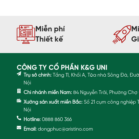
Miễn phí
Mi
Thiết kế
G
CÔNG TY CỔ PHẦN K&G UNI
Trụ sở chính:
Tầng 11, Khối A, Tòa nhà Sông Đà, Đư
Nội
Chi nhánh miền Nam:
84 Nguyễn Trãi, Phường Chợ 
Xưởng sản xuất miền Bắc:
Số 21 cụm công nghiệp T
Nội
Hotline:
0888 860 366
Email:
dongphuc@aristino.com