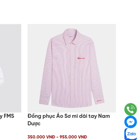
ay FMS
Đồng phục Áo Sơ mi dài tay Nam
Đồng p
Dược
Bạc Li
350.000 VNĐ - 955.000 VNĐ
350.000