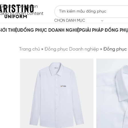
Skip to navigation
Skip to main content
CHỌN DANH MỤC
IỚI THIỆU
ĐỒNG PHỤC DOANH NGHIỆP
GIẢI PHÁP ĐỒNG PH
Trang chủ
»
Đồng phục Doanh nghiệp
»
Đồng phục Á