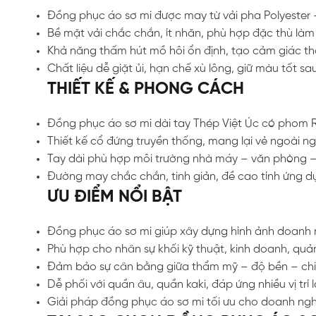
Đồng phục áo sơ mi được may từ vải pha Polyester
Bề mặt vải chắc chắn, ít nhăn, phù hợp đặc thù là
Khả năng thấm hút mồ hôi ổn định, tạo cảm giác th
Chất liệu dễ giặt ủi, hạn chế xù lông, giữ màu tốt sa
THIẾT KẾ & PHONG CÁCH
Đồng phục áo sơ mi dài tay Thép Việt Úc có phom 
Thiết kế cổ đứng truyền thống, mang lại vẻ ngoài n
Tay dài phù hợp môi trường nhà máy – văn phòng –
Đường may chắc chắn, tinh giản, đề cao tính ứng d
ƯU ĐIỂM NỔI BẬT
Đồng phục áo sơ mi giúp xây dựng hình ảnh doanh 
Phù hợp cho nhân sự khối kỹ thuật, kinh doanh, quản
Đảm bảo sự cân bằng giữa thẩm mỹ – độ bền – chi
Dễ phối với quần âu, quần kaki, đáp ứng nhiều vị trí 
Giải pháp đồng phục áo sơ mi tối ưu cho doanh ng