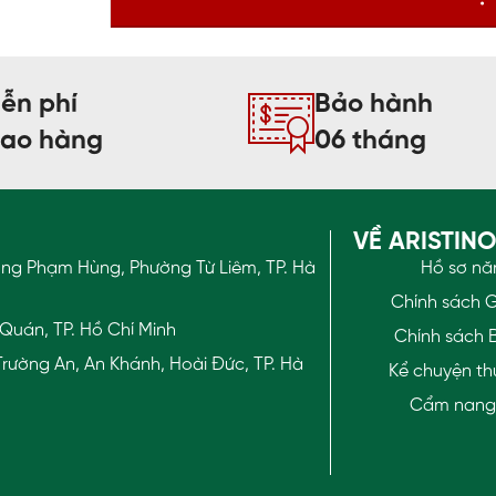
ễn phí
Bảo hành
iao hàng
06 tháng
VỀ ARISTIN
ờng Phạm Hùng, Phường Từ Liêm, TP. Hà
Hồ sơ nă
Chính sách 
Quán, TP. Hồ Chí Minh
Chính sách 
rường An, An Khánh, Hoài Đức, TP. Hà
Kể chuyện th
Cẩm nang t