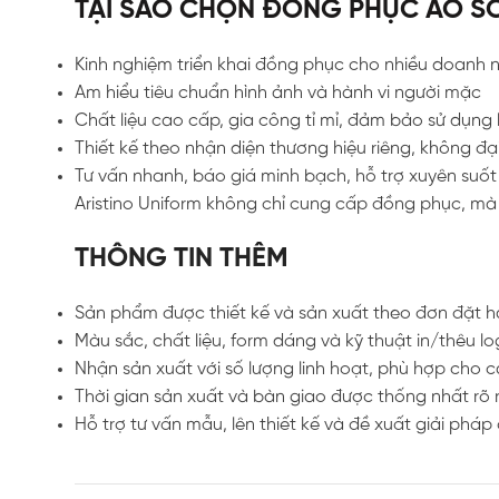
TẠI SAO CHỌN ĐỒNG PHỤC ÁO SƠ
Kinh nghiệm triển khai đồng phục cho nhiều doanh n
Am hiểu tiêu chuẩn hình ảnh và hành vi người mặc
Chất liệu cao cấp, gia công tỉ mỉ, đảm bảo sử dụng 
Thiết kế theo nhận diện thương hiệu riêng, không đại
Tư vấn nhanh, báo giá minh bạch, hỗ trợ xuyên suốt
Aristino Uniform không chỉ cung cấp đồng phục, m
THÔNG TIN THÊM
Sản phẩm được thiết kế và sản xuất theo đơn đặt hà
Màu sắc, chất liệu, form dáng và kỹ thuật in/thêu l
Nhận sản xuất với số lượng linh hoạt, phù hợp cho 
Thời gian sản xuất và bàn giao được thống nhất rõ 
Hỗ trợ tư vấn mẫu, lên thiết kế và đề xuất giải ph