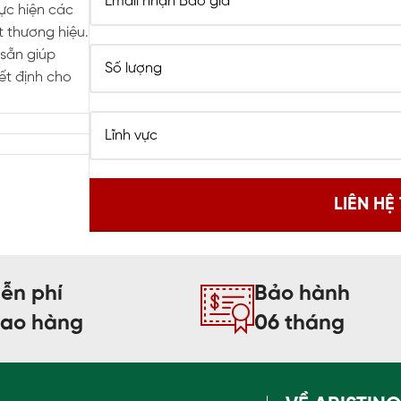
hực hiện các
t thương hiệu.
sẵn giúp
ết định cho
ễn phí
Bảo hành
iao hàng
06 tháng