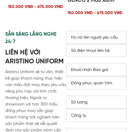
GENCO 2 Màu Xanh
Coin
5.
150.000 VNĐ - 675.000 VNĐ
150.000 VNĐ - 675.000 VNĐ
15
SẴN SÀNG LẮNG NGHE
24/7
LIÊN HỆ VỚI
ARISTINO UNIFORM
Aristino Uniform sẽ tư vấn, thiết
kế giúp khách hàng thực hiện
các mẫu đặt may theo yêu cầu
riêng phù hợp với tính chất
thương hiệu. Ngoài ra
showroom với hơn 300 mẫu
đồng phục may sẵn giúp
khách hàng trải nghiệm trên
sản phẩm thật sẽ dễ quyết
định cho sản phẩm mình cần