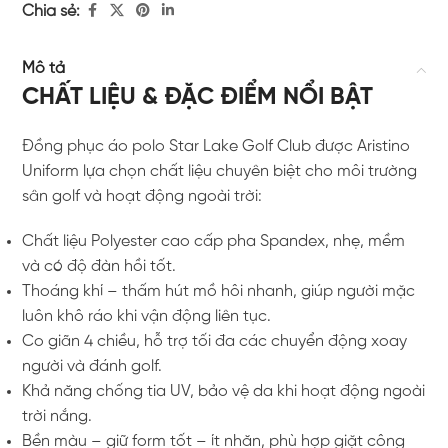
Chia sẻ:
Mô tả
CHẤT LIỆU & ĐẶC ĐIỂM NỔI BẬT
Đồng phục áo polo Star Lake Golf Club được Aristino
Uniform lựa chọn chất liệu chuyên biệt cho môi trường
sân golf và hoạt động ngoài trời:
Chất liệu Polyester cao cấp pha Spandex, nhẹ, mềm
và có độ đàn hồi tốt.
Thoáng khí – thấm hút mồ hôi nhanh, giúp người mặc
luôn khô ráo khi vận động liên tục.
Co giãn 4 chiều, hỗ trợ tối đa các chuyển động xoay
người và đánh golf.
Khả năng chống tia UV, bảo vệ da khi hoạt động ngoài
trời nắng.
Bền màu – giữ form tốt – ít nhăn, phù hợp giặt công