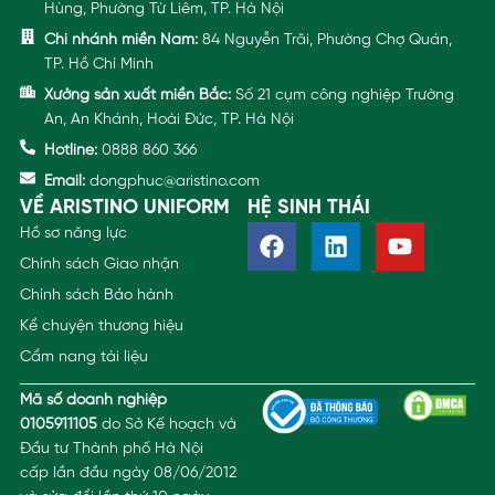
Hùng, Phường Từ Liêm, TP. Hà Nội
Chi nhánh miền Nam:
84 Nguyễn Trãi, Phường Chợ Quán,
TP. Hồ Chí Minh
Xưởng sản xuất miền Bắc:
Số 21 cụm công nghiệp Trường
An, An Khánh, Hoài Đức, TP. Hà Nội
Hotline:
0888 860 366
Email:
dongphuc@aristino.com
VỀ ARISTINO UNIFORM
HỆ SINH THÁI
Hồ sơ năng lực
Chính sách Giao nhận
Chính sách Bảo hành
Kể chuyện thương hiệu
Cẩm nang tài liệu
Mã số doanh nghiệp
0105911105
do Sở Kế hoạch và
Đầu tư Thành phố Hà Nội
cấp lần đầu ngày 08/06/2012