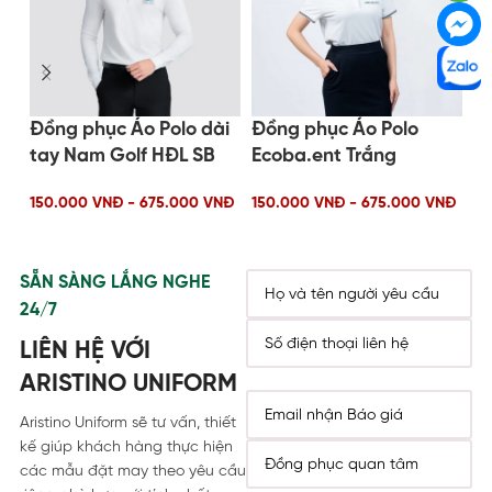
Đồng phục Áo Polo dài
Đồng phục Áo Polo
Đ
tay Nam Golf HĐL SB
Ecoba.ent Trắng
G
150.000 VNĐ - 675.000 VNĐ
150.000 VNĐ - 675.000 VNĐ
15
SẴN SÀNG LẮNG NGHE
24/7
LIÊN HỆ VỚI
ARISTINO UNIFORM
Aristino Uniform sẽ tư vấn, thiết
kế giúp khách hàng thực hiện
các mẫu đặt may theo yêu cầu