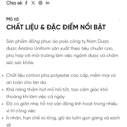
Chia sẻ:
Mô tả
CHẤT LIỆU & ĐẶC ĐIỂM NỔI BẬT
Sản phẩm đồng phục áo polo công ty Nam Dược
được Aristino Uniform sản xuất theo tiêu chuẩn cao,
phù hợp với môi trường làm việc ngành dược và chăm
sóc sức khỏe.
Chất liệu cotton pha polyester cao cấp, mềm mại và
an toàn cho làn da
Khả năng thấm hút mồ hôi tốt, tạo cảm giác khô
thoáng khi làm việc cả ngày
Độ co giãn nhẹ, hỗ trợ vận động linh hoạt trong nhiều
vị trí công việc
Ít nhăn, hạn chế xù lông, giữ áo luôn gọn gàng và sạch
sẽ