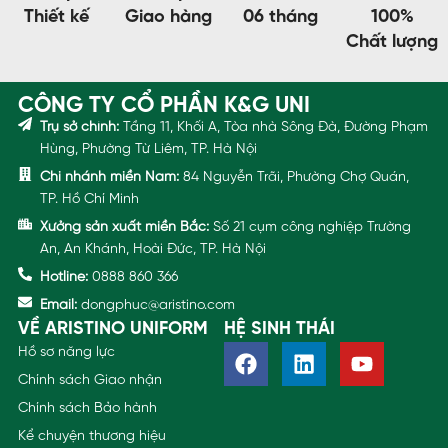
Thiết kế
Giao hàng
06 tháng
100%
Chất lượng
CÔNG TY CỔ PHẦN K&G UNI
Trụ sở chính:
Tầng 11, Khối A, Tòa nhà Sông Đà, Đường Phạm
Hùng, Phường Từ Liêm, TP. Hà Nội
Chi nhánh miền Nam:
84 Nguyễn Trãi, Phường Chợ Quán,
TP. Hồ Chí Minh
Xưởng sản xuất miền Bắc:
Số 21 cụm công nghiệp Trường
An, An Khánh, Hoài Đức, TP. Hà Nội
Hotline:
0888 860 366
Email:
dongphuc@aristino.com
VỀ ARISTINO UNIFORM
HỆ SINH THÁI
Hồ sơ năng lực
Chính sách Giao nhận
Chính sách Bảo hành
Kể chuyện thương hiệu