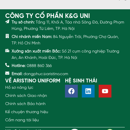
CÔNG TY CỔ PHẦN K&G UNI
Trụ sở chính:
Tầng 11, Khối A, Tòa nhà Sông Đà, Đường Phạm
Hùng, Phường Từ Liêm, TP. Hà Nội
Chi nhánh miền Nam:
84 Nguyễn Trãi, Phường Chợ Quán,
TP. Hồ Chí Minh
Xưởng sản xuất miền Bắc:
Số 21 cụm công nghiệp Trường
An, An Khánh, Hoài Đức, TP. Hà Nội
Hotline:
0888 860 366
Email:
dongphuc@aristino.com
VỀ ARISTINO UNIFORM
HỆ SINH THÁI
Hồ sơ năng lực
Chính sách Giao nhận
Chính sách Bảo hành
Kể chuyện thương hiệu
Cẩm nang tài liệu