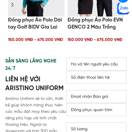
Đồng phục Áo Polo Dài
Đồng phục Áo Polo EVN
Đ
tay Golf BIDV Gia Lai
GENCO 2 Màu Trắng
H
150.000 VNĐ - 675.000 VNĐ
150.000 VNĐ - 675.000 VNĐ
15
SẴN SÀNG LẮNG NGHE
24/7
LIÊN HỆ VỚI
ARISTINO UNIFORM
Aristino Uniform sẽ tư vấn, thiết
kế giúp khách hàng thực hiện
các mẫu đặt may theo yêu cầu
riêng phù hợp với tính chất
thương hiệu. Ngoài ra
showroom với hơn 300 mẫu