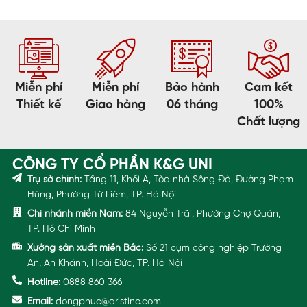
Miễn phí
Miễn phí
Bảo hành
Cam kết
Thiết kế
Giao hàng
06 tháng
100%
Chất lượng
CÔNG TY CỔ PHẦN K&G UNI
Trụ sở chính:
Tầng 11, Khối A, Tòa nhà Sông Đà, Đường Phạm
Hùng, Phường Từ Liêm, TP. Hà Nội
Chi nhánh miền Nam:
84 Nguyễn Trãi, Phường Chợ Quán,
TP. Hồ Chí Minh
Xưởng sản xuất miền Bắc:
Số 21 cụm công nghiệp Trường
An, An Khánh, Hoài Đức, TP. Hà Nội
Hotline:
0888 860 366
Email:
dongphuc@aristino.com