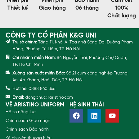
Miễn phí
Miễn phí
Bảo hành
Cam kết
Thiết kế
Giao hàng
06 tháng
100%
Chất lượng
CÔNG TY CỔ PHẦN K&G UNI
Trụ sở chính:
Tầng 11, Khối A, Tòa nhà Sông Đà, Đường Phạm
Hùng, Phường Từ Liêm, TP. Hà Nội
Chi nhánh miền Nam:
84 Nguyễn Trãi, Phường Chợ Quán,
TP. Hồ Chí Minh
Xưởng sản xuất miền Bắc:
Số 21 cụm công nghiệp Trường
An, An Khánh, Hoài Đức, TP. Hà Nội
Hotline:
0888 860 366
Email:
dongphuc@aristino.com
VỀ ARISTINO UNIFORM
HỆ SINH THÁI
Hồ sơ năng lực
Chính sách Giao nhận
Chính sách Bảo hành
Kể chuyện thương hiệu