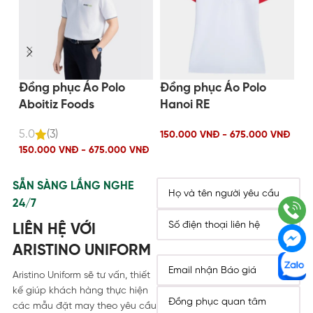
Đồng phục Áo Polo
Đồng phục Áo Polo
Đ
Aboitiz Foods
Hanoi RE
H
5.0
(3)
150.000 VNĐ - 675.000 VNĐ
15
150.000 VNĐ - 675.000 VNĐ
SẴN SÀNG LẮNG NGHE
24/7
LIÊN HỆ VỚI
ARISTINO UNIFORM
Aristino Uniform sẽ tư vấn, thiết
kế giúp khách hàng thực hiện
các mẫu đặt may theo yêu cầu