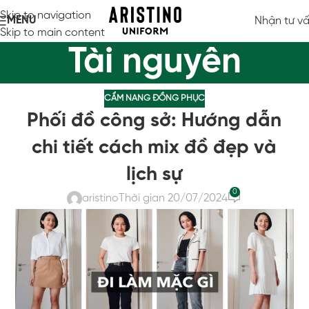
Skip to navigation
MENU
Nhận tư v
Skip to main content
Tài nguyên
CẨM NANG ĐỒNG PHỤC
Phối đồ công sở: Hướng dẫn
chi tiết cách mix đồ đẹp và
lịch sự
0
aristino
Thời gian 20/07/2024