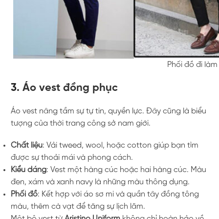
Phối đồ đi làm
3.
Áo vest đồng phục
Áo vest nâng tầm sự tự tin, quyền lực. Đây cũng là biểu
tượng của thời trang công sở nam giới.
Chất liệu
: Vải tweed, wool, hoặc cotton giúp bạn tìm
được sự thoải mái và phong cách.
Kiểu dáng
: Vest một hàng cúc hoặc hai hàng cúc. Màu
đen, xám và xanh navy là những màu thông dụng.
Phối đồ
: Kết hợp với áo sơ mi và quần tây đồng tông
màu, thêm cà vạt để tăng sự lịch lãm.
Một bộ vest từ
Aristino Uniform
không chỉ hoàn hảo về