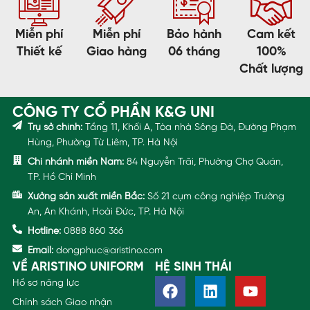
Miễn phí
Miễn phí
Bảo hành
Cam kết
Thiết kế
Giao hàng
06 tháng
100%
Chất lượng
CÔNG TY CỔ PHẦN K&G UNI
Trụ sở chính:
Tầng 11, Khối A, Tòa nhà Sông Đà, Đường Phạm
Hùng, Phường Từ Liêm, TP. Hà Nội
Chi nhánh miền Nam:
84 Nguyễn Trãi, Phường Chợ Quán,
TP. Hồ Chí Minh
Xưởng sản xuất miền Bắc:
Số 21 cụm công nghiệp Trường
An, An Khánh, Hoài Đức, TP. Hà Nội
Hotline:
0888 860 366
Email:
dongphuc@aristino.com
VỀ ARISTINO UNIFORM
HỆ SINH THÁI
Hồ sơ năng lực
Chính sách Giao nhận