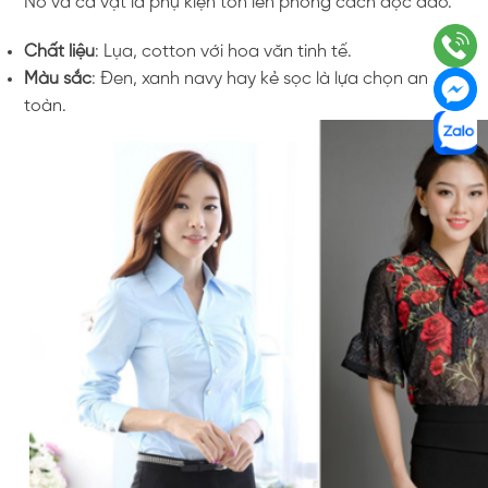
Nơ và cà vạt là phụ kiện tôn lên phong cách độc đáo.
Chất liệu
: Lụa, cotton với hoa văn tinh tế.
Màu sắc
: Đen, xanh navy hay kẻ sọc là lựa chọn an
toàn.