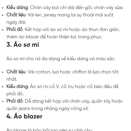
Kiểu dáng
: Chân váy bút chì dài đến gối, chân váy xòe.
Chất liệu
: Vải len, jersey mang lại sự thoải mái suốt
ngày dài.
Phối đồ
: Kết hợp với áo sơ mi hoặc áo thun đơn giản,
thêm áo blazer để hoàn thiện bộ trang phục.
3. Áo sơ mi
Áo sơ mi cho nữ đa dạng về kiểu dáng và màu sắc.
Chất liệu
: Vải cotton, lụa hoặc chiffon là lựa chọn tốt
nhất.
Kiểu dáng
: Áo sơ mi cổ V, cổ trụ hoặc cổ bèo đều dễ
phối đồ.
Phối đồ
: Dễ dàng kết hợp với chân váy, quần tây hoặc
quần jeans trong những ngày công sở.
4. Áo blazer
Áo blazer là bảo bối tạo nên sự chỉn chu.