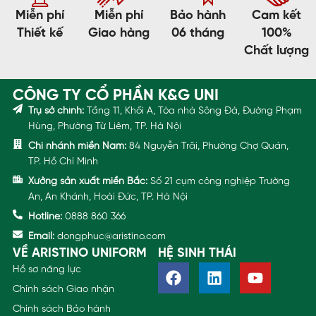
Miễn phí
Miễn phí
Bảo hành
Cam kết
Thiết kế
Giao hàng
06 tháng
100%
Chất lượng
CÔNG TY CỔ PHẦN K&G UNI
Trụ sở chính:
Tầng 11, Khối A, Tòa nhà Sông Đà, Đường Phạm
Hùng, Phường Từ Liêm, TP. Hà Nội
Chi nhánh miền Nam:
84 Nguyễn Trãi, Phường Chợ Quán,
TP. Hồ Chí Minh
Xưởng sản xuất miền Bắc:
Số 21 cụm công nghiệp Trường
An, An Khánh, Hoài Đức, TP. Hà Nội
Hotline:
0888 860 366
Email:
dongphuc@aristino.com
VỀ ARISTINO UNIFORM
HỆ SINH THÁI
Hồ sơ năng lực
Chính sách Giao nhận
Chính sách Bảo hành