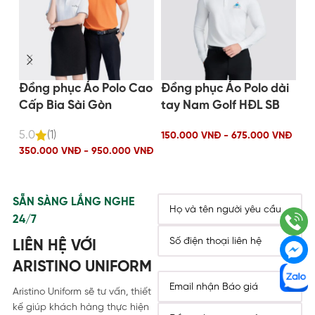
Đồng phục Áo Polo Cao
Đồng phục Áo Polo dài
Đồ
Cấp Bia Sài Gòn
tay Nam Golf HĐL SB
Vi
5.0
(1)
150.000 VNĐ - 675.000 VNĐ
15
350.000 VNĐ - 950.000 VNĐ
SẴN SÀNG LẮNG NGHE
24/7
LIÊN HỆ VỚI
ARISTINO UNIFORM
Aristino Uniform sẽ tư vấn, thiết
kế giúp khách hàng thực hiện